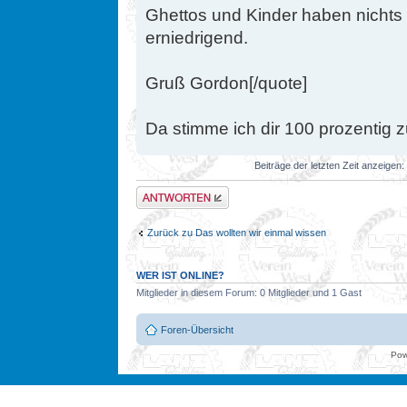
Ghettos und Kinder haben nichts z
erniedrigend.
Gruß Gordon[/quote]
Da stimme ich dir 100 prozentig z
Beiträge der letzten Zeit anzeigen:
Antwort erstellen
Zurück zu Das wollten wir einmal wissen
WER IST ONLINE?
Mitglieder in diesem Forum: 0 Mitglieder und 1 Gast
Foren-Übersicht
Pow