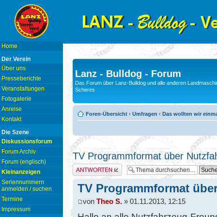
Home
Der Verein
Über uns
Lanz - Bulldog - Forum
Presseberichte
Das Forum über Lanz-Bulldog und alle anderen Landmaschin
Veranstaltungen
Scheres
Fotogalerie
Anreise
Foren-Übersicht
‹
Umfragen
‹
Das wollten wir einm
Kontakt
Die Szene
Diskussionsforum
Forum Archiv
TV Programmformat über Nutzfa
Forum (englisch)
Antwort erstellen
Kleinanzeigen
Seriennummern
TV Programmformat über
anmelden / suchen
Termine
von
Theo S.
» 01.11.2013, 12:15
Impressum
Hallo an alle Nutzfahrzeug-Freu