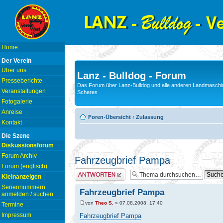
Home
Der Verein
Über uns
Lanz - Bulldog - Forum
Presseberichte
Das Forum über Lanz-Bulldog und alle anderen Landmaschin
Veranstaltungen
Scheres
Fotogalerie
Anreise
Foren-Übersicht
‹
Zulassung
Kontakt
Die Szene
Diskussionsforum
Forum Archiv
Fahrzeugbrief Pampa
Forum (englisch)
Antwort erstellen
Kleinanzeigen
Seriennummern
Fahrzeugbrief Pampa
anmelden / suchen
von
Theo S.
» 07.08.2008, 17:40
Termine
Impressum
Fahrzeugbrief Pampa