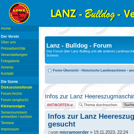
Home
Der Verein
Über uns
Lanz - Bulldog - Forum
Presseberichte
Das Forum über Lanz-Bulldog und alle anderen Landmaschin
Veranstaltungen
Scheres
Fotogalerie
Anreise
Foren-Übersicht
‹
Historische Landmaschinen
‹
and
Kontakt
Die Szene
Diskussionsforum
Forum Archiv
Infos zur Lanz Heereszugmaschi
Forum (englisch)
Antwort erstellen
Kleinanzeigen
Seriennummern
Infos zur Lanz Heeresz
anmelden / suchen
gesucht
Termine
Impressum
von
micramoerder
» 19.11.2023, 22:24