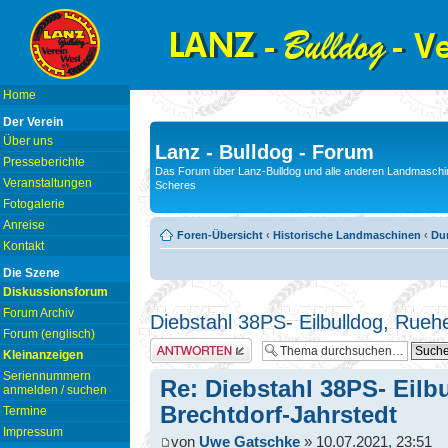
Home
Der Verein
Über uns
Lanz - Bulldog - Forum
Presseberichte
Das Forum über Lanz-Bulldog und alle anderen Landmaschin
Veranstaltungen
Scheres
Fotogalerie
Anreise
Foren-Übersicht
‹
Historische Landmaschinen
‹
Du
Kontakt
Die Szene
Diskussionsforum
Forum Archiv
Diebstahl 38PS- Eilbulldog, Rueh
Forum (englisch)
Antwort erstellen
Kleinanzeigen
Seriennummern
Re: Diebstahl 38PS- Eilb
anmelden / suchen
Brechtdorf-Jahrstedt
Termine
Impressum
von
Uwe Gatschke
» 10.07.2021, 23:51