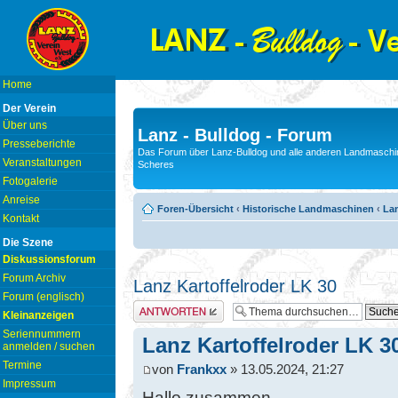
Home
Der Verein
Über uns
Lanz - Bulldog - Forum
Presseberichte
Das Forum über Lanz-Bulldog und alle anderen Landmaschin
Veranstaltungen
Scheres
Fotogalerie
Anreise
Foren-Übersicht
‹
Historische Landmaschinen
‹
La
Kontakt
Die Szene
Diskussionsforum
Forum Archiv
Lanz Kartoffelroder LK 30
Forum (englisch)
Antwort erstellen
Kleinanzeigen
Seriennummern
Lanz Kartoffelroder LK 3
anmelden / suchen
Termine
von
Frankxx
» 13.05.2024, 21:27
Impressum
Hallo zusammen,