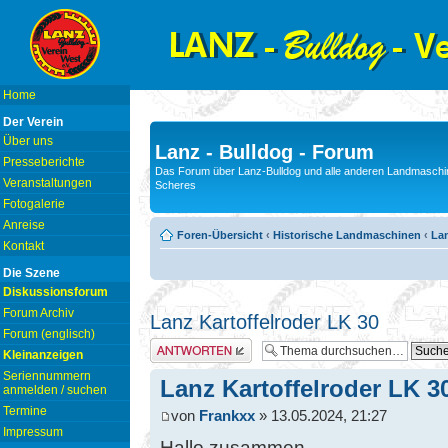
Home
Der Verein
Über uns
Lanz - Bulldog - Forum
Presseberichte
Das Forum über Lanz-Bulldog und alle anderen Landmaschin
Veranstaltungen
Scheres
Fotogalerie
Anreise
Foren-Übersicht
‹
Historische Landmaschinen
‹
La
Kontakt
Die Szene
Diskussionsforum
Forum Archiv
Lanz Kartoffelroder LK 30
Forum (englisch)
Antwort erstellen
Kleinanzeigen
Seriennummern
Lanz Kartoffelroder LK 3
anmelden / suchen
Termine
von
Frankxx
» 13.05.2024, 21:27
Impressum
Hallo zusammen,