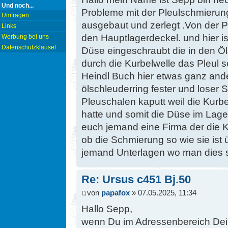
Und noch...
Probleme mit der Pleulschmierung 
Umfragen
ausgebaut und zerlegt .Von der P
Links
den Hauptlagerdeckel. und hier is
Werbung bei uns
Datenschutzklausel
Düse eingeschraubt die in den Öls
durch die Kurbelwelle das Pleul sc
Heindl Buch hier etwas ganz ande
ölschleuderring fester und loser S
Pleuschalen kaputt weil die Kurbe
hatte und somit die Düse im Lage
euch jemand eine Firma der die 
ob die Schmierung so wie sie ist 
jemand Unterlagen wo man dies s
Re: Ursus c451 Bj.50
von
papafox
» 07.05.2025, 11:34
Hallo Sepp,
wenn Du im Adressenbereich Dei