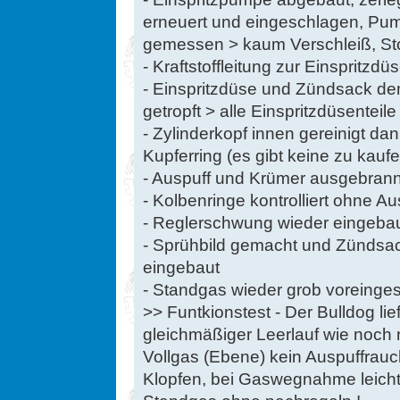
erneuert und eingeschlagen, P
gemessen > kaum Verschleiß, St
- Kraftstoffleitung zur Einspritz
- Einspritzdüse und Zündsack dem
getropft > alle Einspritzdüsenteile
- Zylinderkopf innen gereinigt d
Kupferring (es gibt keine zu kauf
- Auspuff und Krümer ausgebrann
- Kolbenringe kontrolliert ohne A
- Reglerschwung wieder eingeba
- Sprühbild gemacht und Zündsac
eingebaut
- Standgas wieder grob voreingest
>> Funtkionstest - Der Bulldog li
gleichmäßiger Leerlauf wie noch n
Vollgas (Ebene) kein Auspuffrau
Klopfen, bei Gaswegnahme leich