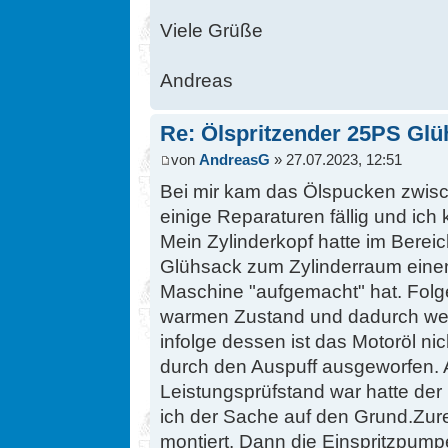
Viele Grüße
Andreas
Re: Ölspritzender 25PS Glü
von
AndreasG
» 27.07.2023, 12:51
Bei mir kam das Ölspucken zwisch
einige Reparaturen fällig und ich
Mein Zylinderkopf hatte im Bere
Glühsack zum Zylinderraum einen
Maschine "aufgemacht" hat. Folge
warmen Zustand und dadurch wen
infolge dessen ist das Motoröl ni
durch den Auspuff ausgeworfen. A
Leistungsprüfstand war hatte de
ich der Sache auf den Grund.Zur
montiert. Dann die Einspritzpumpe