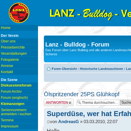
Home
Der Verein
Über uns
Lanz - Bulldog - Forum
Presseberichte
Das Forum über Lanz-Bulldog und alle anderen Landmaschin
Veranstaltungen
Scheres
Fotogalerie
Anreise
Foren-Übersicht
‹
Historische Landmaschinen
‹
La
Kontakt
Die Szene
Diskussionsforum
Forum Archiv
Ölspritzender 25PS Glühkopf
Forum (englisch)
Antwort erstellen
Kleinanzeigen
Seriennummern
Superdüse, wer hat Erfa
anmelden / suchen
Termine
von
AndreasG
» 03.03.2010, 22:07
Impressum
Hallo,