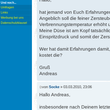
Und noch...
Umfragen
hat jemand von Euch Erfahrunge
Links
Angeblich soll die feiner Zersteub
Werbung bei uns
Datenschutzklausel
Verbrennungstemperatur erhöht un
Meine Düse ist am Kopf tatsächli
Einspritzdruck und somit der Zerst
Wer hat damit Erfahrungen damit, 
kostet die?
Gruß
Andreas
von
Socke
» 03.03.2010, 23:06
Hallo Andreas,
insbesondere nach Deinem letzten