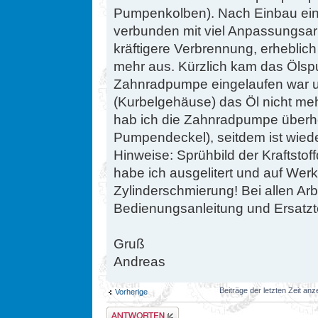
Pumpenkolben). Nach Einbau ein
verbunden mit viel Anpassungsarbe
kräftigere Verbrennung, erheblic
mehr aus. Kürzlich kam das Ölspu
Zahnradpumpe eingelaufen war 
(Kurbelgehäuse) das Öl nicht me
hab ich die Zahnradpumpe überho
Pumpendeckel), seitdem ist wieder
Hinweise: Sprühbild der Kraftstof
habe ich ausgelitert und auf Werks
Zylinderschmierung! Bei allen Arb
Bedienungsanleitung und Ersatzte
Gruß
Andreas
Beiträge der letzten Zeit an
Vorherige
Antwort erstellen