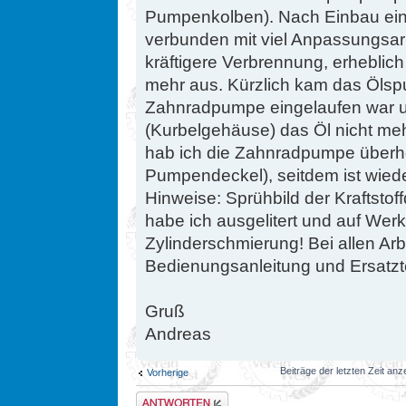
Pumpenkolben). Nach Einbau ein
verbunden mit viel Anpassungsarbe
kräftigere Verbrennung, erheblic
mehr aus. Kürzlich kam das Ölspu
Zahnradpumpe eingelaufen war 
(Kurbelgehäuse) das Öl nicht me
hab ich die Zahnradpumpe überho
Pumpendeckel), seitdem ist wieder
Hinweise: Sprühbild der Kraftstof
habe ich ausgelitert und auf Werks
Zylinderschmierung! Bei allen Arb
Bedienungsanleitung und Ersatzte
Gruß
Andreas
Beiträge der letzten Zeit an
Vorherige
Antwort erstellen