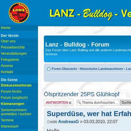
Home
Der Verein
Über uns
Lanz - Bulldog - Forum
Presseberichte
Das Forum über Lanz-Bulldog und alle anderen Landmaschin
Veranstaltungen
Scheres
Fotogalerie
Anreise
Foren-Übersicht
‹
Historische Landmaschinen
‹
La
Kontakt
Die Szene
Diskussionsforum
Forum Archiv
Ölspritzender 25PS Glühkopf
Forum (englisch)
Antwort erstellen
Kleinanzeigen
Seriennummern
Superdüse, wer hat Erfa
anmelden / suchen
Termine
von
AndreasG
» 03.03.2010, 22:07
Impressum
Hallo,