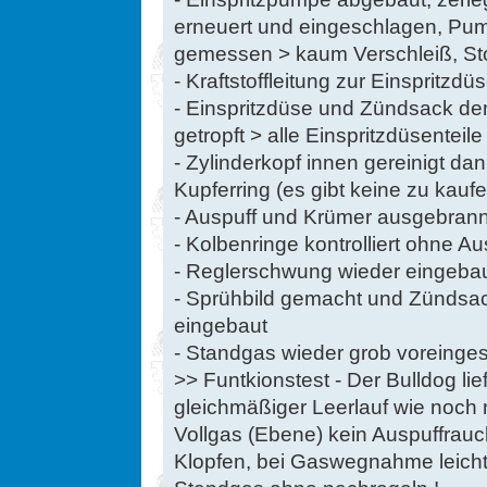
erneuert und eingeschlagen, P
gemessen > kaum Verschleiß, St
- Kraftstoffleitung zur Einspritz
- Einspritzdüse und Zündsack dem
getropft > alle Einspritzdüsenteile
- Zylinderkopf innen gereinigt d
Kupferring (es gibt keine zu kauf
- Auspuff und Krümer ausgebrann
- Kolbenringe kontrolliert ohne A
- Reglerschwung wieder eingeba
- Sprühbild gemacht und Zündsac
eingebaut
- Standgas wieder grob voreingest
>> Funtkionstest - Der Bulldog li
gleichmäßiger Leerlauf wie noch n
Vollgas (Ebene) kein Auspuffrau
Klopfen, bei Gaswegnahme leich