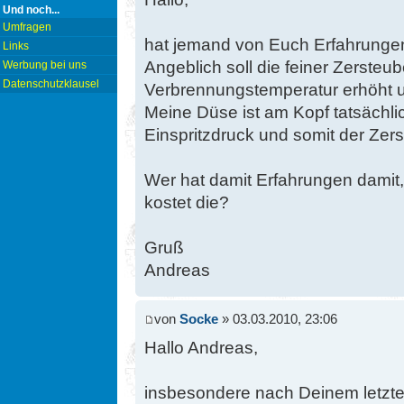
Und noch...
Umfragen
hat jemand von Euch Erfahrunge
Links
Angeblich soll die feiner Zersteub
Werbung bei uns
Datenschutzklausel
Verbrennungstemperatur erhöht un
Meine Düse ist am Kopf tatsächli
Einspritzdruck und somit der Zerst
Wer hat damit Erfahrungen damit, 
kostet die?
Gruß
Andreas
von
Socke
» 03.03.2010, 23:06
Hallo Andreas,
insbesondere nach Deinem letzten