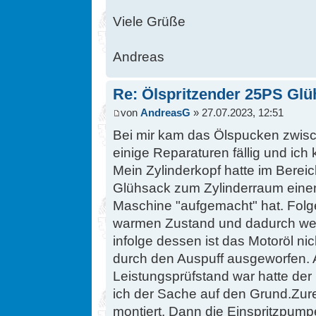
Viele Grüße
Andreas
Re: Ölspritzender 25PS Glü
von
AndreasG
» 27.07.2023, 12:51
Bei mir kam das Ölspucken zwisch
einige Reparaturen fällig und ich
Mein Zylinderkopf hatte im Bere
Glühsack zum Zylinderraum einen
Maschine "aufgemacht" hat. Folge
warmen Zustand und dadurch wen
infolge dessen ist das Motoröl ni
durch den Auspuff ausgeworfen. A
Leistungsprüfstand war hatte de
ich der Sache auf den Grund.Zur
montiert. Dann die Einspritzpumpe