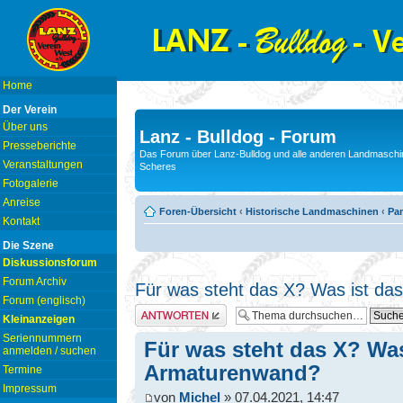
Home
Der Verein
Über uns
Lanz - Bulldog - Forum
Presseberichte
Das Forum über Lanz-Bulldog und alle anderen Landmaschin
Veranstaltungen
Scheres
Fotogalerie
Anreise
Foren-Übersicht
‹
Historische Landmaschinen
‹
Pam
Kontakt
Die Szene
Diskussionsforum
Forum Archiv
Für was steht das X? Was ist da
Forum (englisch)
Antwort erstellen
Kleinanzeigen
Seriennummern
Für was steht das X? Was
anmelden / suchen
Armaturenwand?
Termine
Impressum
von
Michel
» 07.04.2021, 14:47