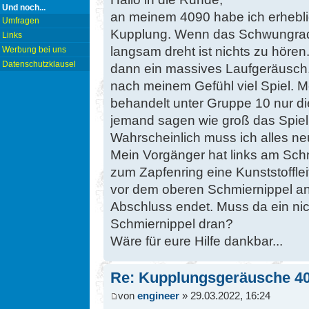
Und noch...
an meinem 4090 habe ich erhebl
Umfragen
Kupplung. Wenn das Schwungrad 
Links
langsam dreht ist nichts zu höre
Werbung bei uns
Datenschutzklausel
dann ein massives Laufgeräusch
nach meinem Gefühl viel Spiel. 
behandelt unter Gruppe 10 nur d
jemand sagen wie groß das Spiel i
Wahrscheinlich muss ich alles
Mein Vorgänger hat links am Sc
zum Zapfenring eine Kunststoffle
vor dem oberen Schmiernippel 
Abschluss endet. Muss da ein nich
Schmiernippel dran?
Wäre für eure Hilfe dankbar...
Re: Kupplungsgeräusche 4
von
engineer
» 29.03.2022, 16:24