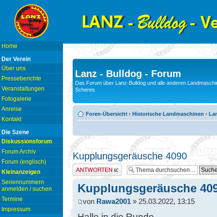
Home
Der Verein
Über uns
Lanz - Bulldog - Forum
Presseberichte
Das Forum über Lanz-Bulldog und alle anderen Landmaschin
Veranstaltungen
Scheres
Fotogalerie
Anreise
Foren-Übersicht
‹
Historische Landmaschinen
‹
Lan
Kontakt
Die Szene
Diskussionsforum
Forum Archiv
Kupplungsgeräusche 4090
Forum (englisch)
Antwort erstellen
Kleinanzeigen
Seriennummern
Kupplungsgeräusche 40
anmelden / suchen
Termine
von
Rawa2001
» 25.03.2022, 13:15
Impressum
Hallo in die Runde,