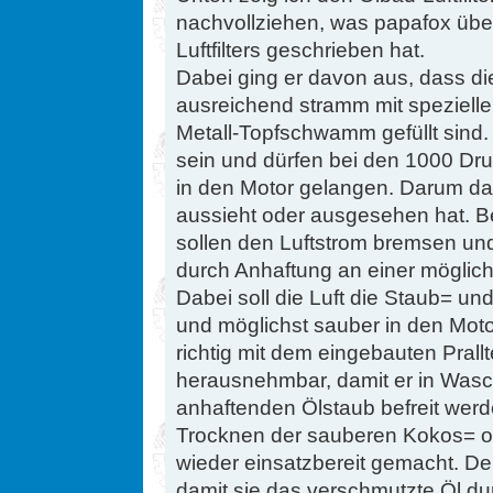
nachvollziehen, was papafox über
Luftfilters geschrieben hat.
Dabei ging er davon aus, dass d
ausreichend stramm mit speziell
Metall-Topfschwamm gefüllt sind.
sein und dürfen bei den 1000 Dr
in den Motor gelangen. Darum darf
aussieht oder ausgesehen hat. Be
sollen den Luftstrom bremsen un
durch Anhaftung an einer möglich
Dabei soll die Luft die Staub= un
und möglichst sauber in den Moto
richtig mit dem eingebauten Prallte
herausnehmbar, damit er in Wa
anhaftenden Ölstaub befreit wer
Trocknen der sauberen Kokos= od
wieder einsatzbereit gemacht. D
damit sie das verschmutzte Öl d