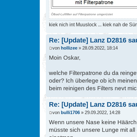
Ölbad-Luftfilter auf Filterpatrone umgerüstet
kiek nich int Muuslock ... kiek nah de Sün
Re: [Update] Lanz D2816 saug
von
hollizee
» 28.09.2022, 18:14
Moin Oskar,
welche Filterpatrone du da reingefr
oder? Ich überlege ob ich meine
beim reinigen des Filters nevt mi
Re: [Update] Lanz D2816 saug
von
bulli1706
» 29.09.2022, 14:28
Wenn unsere Nase keine Häärche
müsste sich unsere Lunge mit al