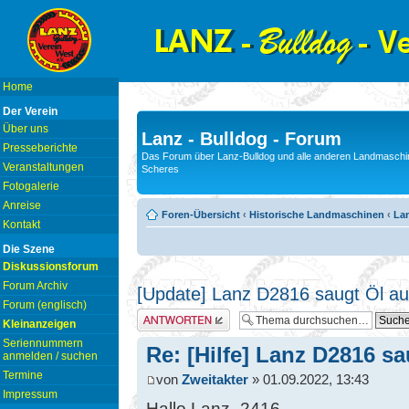
Home
Der Verein
Über uns
Lanz - Bulldog - Forum
Presseberichte
Das Forum über Lanz-Bulldog und alle anderen Landmaschin
Veranstaltungen
Scheres
Fotogalerie
Anreise
Foren-Übersicht
‹
Historische Landmaschinen
‹
Lan
Kontakt
Die Szene
Diskussionsforum
Forum Archiv
[Update] Lanz D2816 saugt Öl aus 
Forum (englisch)
Antwort erstellen
Kleinanzeigen
Seriennummern
Re: [Hilfe] Lanz D2816 sau
anmelden / suchen
Termine
von
Zweitakter
» 01.09.2022, 13:43
Impressum
Hallo Lanz_2416,