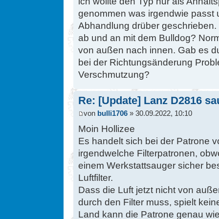
ich wollte den Typ nur als Anhalt
genommen was irgendwie passt u
Abhandlung drüber geschrieben. D
ab und an mit dem Bulldog? Normal
von außen nach innen. Gab es dur
bei der Richtungsänderung Probl
Verschmutzung?
Re: [Update] Lanz D2816 saug
von
bulli1706
» 30.09.2022, 10:10
Moin Hollizee
Es handelt sich bei der Patrone 
irgendwelche Filterpatronen, obw
einem Werkstattsauger sicher bess
Luftfilter.
Dass die Luft jetzt nicht von au
durch den Filter muss, spielt kei
Land kann die Patrone genau wie