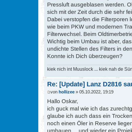
Pressluft ausgeblasen werden. Oh
sich mit der Zeit durch die sehr f
Dabei verstopfen die Filterporen
wie beim PKW und modernen Tra
Filterwechsel. Beim Oldtimerbetrie
Wichtig beim Umbau ist aber, dass
undichte Stellen des Filters in d
Konnte ich Dich überzeugen?
kiek nich int Muuslock ... kiek nah de Sün
Re: [Update] Lanz D2816 saug
von
hollizee
» 05.10.2022, 19:19
Hallo Oskar,
ich guck mal wie ich das zurech
glaube ich auch dass ein Trockenluf
noch einen Öler in Reserve liege
umbauen.....und wieder ein Projek